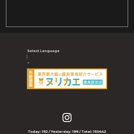
Select Language
▼
Today:
192
/ Yesterday:
199
/ Total:
150442