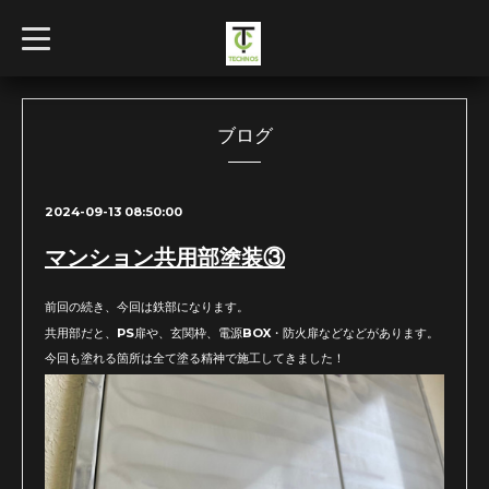
t
o
g
g
l
e
n
ブログ
a
v
i
g
2024-09-13 08:50:00
a
t
i
マンション共用部塗装③
o
n
前回の続き、今回は鉄部になります。
共用部だと、PS扉や、玄関枠、電源BOX・防火扉などなどがあります。
今回も塗れる箇所は全て塗る精神で施工してきました！