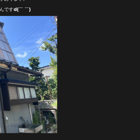
ですd(￣ ￣)