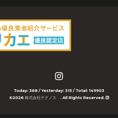
Today:
368
/ Yesterday:
315
/ Total:
149903
©2026
株式会社テクノス
. All Rights Reserved.