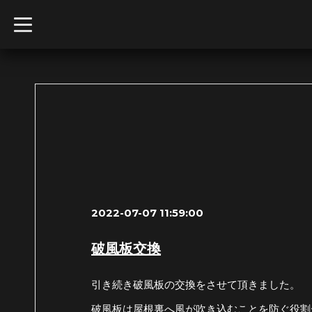
t
o
g
g
l
e
n
a
v
i
g
a
t
i
o
n
2022-07-07 11:59:00
破風板交換
引き続き破風板の交換をさせて頂きました。
破風板は屋根裏へ風が吹き込むことを防ぐ役割