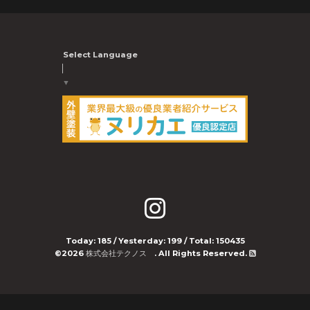
Select Language
▼
Today:
185
/ Yesterday:
199
/ Total:
150435
©2026
株式会社テクノス
. All Rights Reserved.