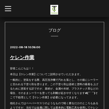
t
o
g
g
l
e
n
ブログ
a
v
i
g
2022-08-18 10:36:00
a
t
i
ケレン作業
o
n
皆様こんにちは！！
本日は【ケレン作業】についてご説明させていただきます。
一般的に」塗装をする際、高圧洗浄機で汚れを落とし、その後にシーラー
と言われる下塗り剤を塗ります。この下塗り剤は器材と塗料の吸着を上げ
るために塗装する訳ですが、基材が、金属や木材、プラスチック系などの
場合、そのままシーラーを塗っても剥離が起きやすくなりますd(￣ ￣)そ
こで下処理として【ケレン作業】が必要になってきます。
他社さんではペーパーヤスリのようなもので軽く擦るだけのところもある
ようですが、当社では金属に関しては基本的に電動工具を使用してケレン