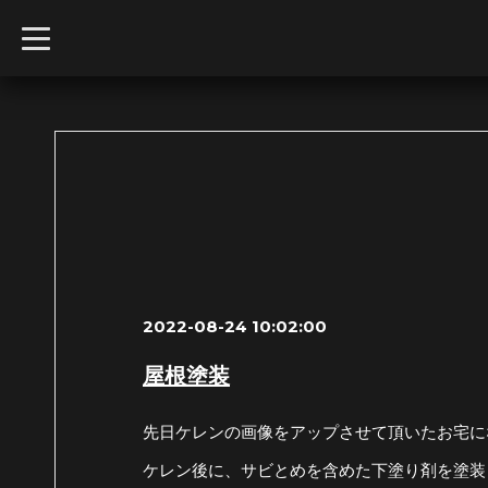
t
o
g
g
l
e
n
a
v
i
g
a
t
i
o
n
2022-08-24 10:02:00
屋根塗装
先日ケレンの画像をアップさせて頂いたお宅にな
ケレン後に、サビとめを含めた下塗り剤を塗装