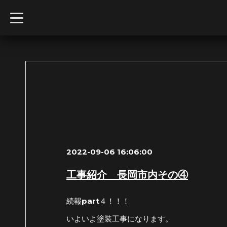
t
o
g
g
l
e
n
a
v
i
g
a
t
i
o
n
2022-09-06 16:06:00
工事紹介 長岡市内その④
続報part４！！！
いよいよ塗装工事になります。