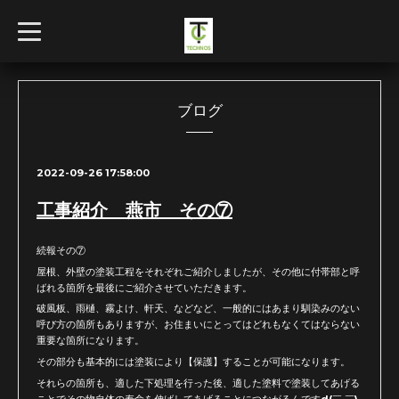
t
o
g
g
l
e
n
ブログ
a
v
i
g
2022-09-26 17:58:00
a
t
i
工事紹介 燕市 その⑦
o
n
続報その⑦
屋根、外壁の塗装工程をそれぞれご紹介しましたが、その他に付帯部と呼
ばれる箇所を最後にご紹介させていただきます。
破風板、雨樋、霧よけ、軒天、などなど、一般的にはあまり馴染みのない
呼び方の箇所もありますが、お住まいにとってはどれもなくてはならない
重要な箇所になります。
その部分も基本的には塗装により【保護】することが可能になります。
それらの箇所も、適した下処理を行った後、適した塗料で塗装してあげる
ことでその物自体の寿命を伸ばしてあげることにつながるんですd(￣ ￣)