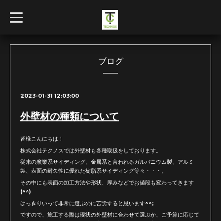
t
o
g
g
l
e
n
ブログ
a
v
i
g
2023-01-31 12:03:00
a
t
i
外壁材の種類について
o
n
皆様こんにちは！
株式会社テクノスでは外壁材も各種取扱をしております。
従来の窯業系サイディング、金属系と言われるガルバニウム製、アルミ
製、表面の耐久性に優れた樹脂系サイディング等々・・・。
その中にも表面の加工方法や形状、厚みなどでお値段も変わってきます
(^^)
はっきりいって非常に選ぶのに苦労すると思います^^;
ですので、施工する際は現状の外壁材に合わせて選ぶか、ご予算に応じて