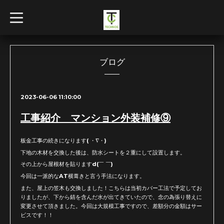
t
o
g
g
l
e
n
ブログ
a
v
i
g
2023-06-06 11:10:00
a
t
i
工事紹介 マンション外装補修⑨
o
n
板金工事の続きになります( ・∇・)
下地の木材を交換した後は、防水シートを２重にして設置します。
その上から屋根材を貼りますd(￣ ￣)
今回は一派的なAT横葺きと言う手法になります。
また、屋上の笠木も交換しました！こちらは当初カバー工法で予定してお
りましたが、下から錆を含んだ水が出てきていたので、念の為張り替えに
変更させて頂きました。今回は大規模工事ですので、差額分の金額はサー
ビスです！！