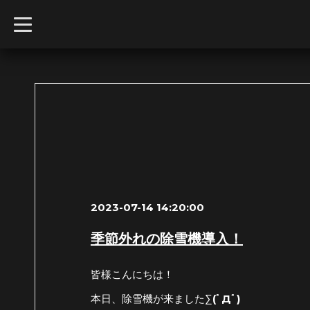
t
o
g
g
l
e
n
a
v
i
g
a
t
i
o
n
2023-07-14 14:20:00
季節外れの除雪機導入！
皆様こんにちは！
本日、除雪機が来ました∑(ﾟДﾟ)