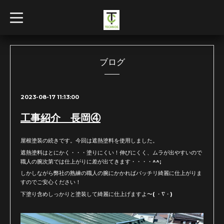
t
o
g
g
l
e
n
ブログ
a
v
i
g
2023-08-17 11:13:00
a
t
i
工事紹介 長岡④
o
n
屋根塗装の続きです。今回は遮熱塗料を使用しました。
遮熱塗料はとにかく・・・塗りにくい！伸びにくく、ムラが出やすいので
職人の腕次第では仕上がりに差が出てきます・・・・^^;
しかしながら弊社の熟練の職人の腕にかかればバッチリ綺麗に仕上がりま
すのでご安心ください！
下塗り含めしっかりと塗装して綺麗に仕上げますよ〜( ・∇・)